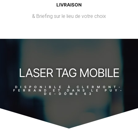
LIVRAISON
& Briefing sur le lieu de votre choix
LASER TAG MOBILE
DISPONIBLE À CLERMONT-
FERRAND ET DANS LE PUY-
DE-DÔME 63