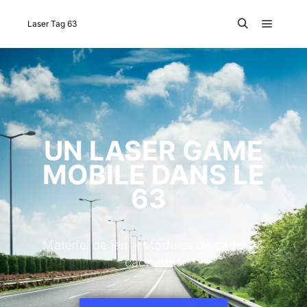
Laser Tag 63
UN LASER GAME
MOBILE DANS LE
63
|
Matériel de jeu + Modules de camps &
cachettes